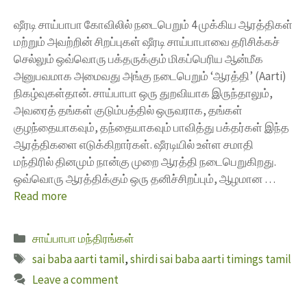
ஷீரடி சாய்பாபா கோவிலில் நடைபெறும் 4 முக்கிய ஆரத்திகள்
மற்றும் அவற்றின் சிறப்புகள் ஷீரடி சாய்பாபாவை தரிசிக்கச்
செல்லும் ஒவ்வொரு பக்தருக்கும் மிகப்பெரிய ஆன்மீக
அனுபவமாக அமைவது அங்கு நடைபெறும் ‘ஆரத்தி’ (Aarti)
நிகழ்வுகள்தான். சாய்பாபா ஒரு துறவியாக இருந்தாலும்,
அவரைத் தங்கள் குடும்பத்தில் ஒருவராக, தங்கள்
குழந்தையாகவும், தந்தையாகவும் பாவித்து பக்தர்கள் இந்த
ஆரத்திகளை எடுக்கிறார்கள். ஷீரடியில் உள்ள சமாதி
மந்திரில் தினமும் நான்கு முறை ஆரத்தி நடைபெறுகிறது.
ஒவ்வொரு ஆரத்திக்கும் ஒரு தனிச்சிறப்பும், ஆழமான …
Read more
சாய்பாபா மந்திரங்கள்
sai baba aarti tamil
,
shirdi sai baba aarti timings tamil
Leave a comment