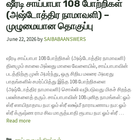
ஷீரடி சாய்பாபா 108 போற்றிகள்
(அஷ்டோத்திர நாமாவளி) –
முழுமையான தொகுப்பு
June 22, 2026
by
SAIBABAANSWERS
ஷீரடி சாய்பாபா 108 போற்றிகள் (அஷ்டோத்திர நாமாவளி)
தினமும் காலை அல்லது மாலை வேளையில், சாய்பாபாவின்
படத்திற்கு முன் அமர்ந்து, ஒரு சிறிய மலரை அவரது
பாதங்களில் சமர்ப்பித்து இந்த 108 போற்றிகளை
(அஷ்டோத்திர நாமாவளி) சொல்லி வழிபடுவது மிகச் சிறந்த
பலன்களைத் தரும். சாய்பாபாவின் 108 புனித நாமங்கள்: ஓம்
ஸ்ரீ ஸாயிநாதாய நம: ஓம் ஸ்ரீ லக்ஷ்மீ நாராயணாய நம: ஓம்
ஸ்ரீ க்ருஷ்ண ராம சிவ மாருத்யாதி ரூபாய நம: ஓம் ஸ்ரீ …
Read more