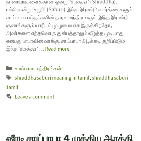
நாணயங்களைத்தான். ஒன்று ‘சிரத்தா’ (Shraddha),
மற்றொன்று ‘சபூரி’ (Saburi). இந்த இரண்டு வார்த்தைகளும்
சாய்பாபா பக்தர்களின் தாரக மந்திரமாகும். இந்த இரண்டு
குணங்களும் யாரிடம் முழுமையாக இருக்கிறதோ,
அவர்களை எந்தவொரு துன்பத்தாலும் வீழ்த்த முடியாது
என்பது பாபாவின் வாக்கு. சாய்பாபா அடிக்கடி குறிப்பிடும்
இந்த ‘சிரத்தா’ …
Read more
சாய்பாபா மந்திரங்கள்
shraddha saburi meaning in tamil
,
shraddha saburi
tamil
Leave a comment
ஷீரடி சாய்பாபா 4 முக்கிய ஆரத்தி