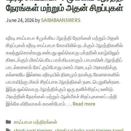
நேரங்கள் மற்றும் அதன் சிறப்புகள்
June 24, 2026
by
SAIBABAANSWERS
ஷீரடி சாய்பாபா 4 முக்கிய ஆரத்தி நேரங்கள் மற்றும் அதன்
சிறப்புகள் ஷீரடி சாய்பாபா கோவிலில் நடக்கும் ஆரத்திகளில்
கலந்துகொள்வது என்பது ஒவ்வொரு பக்தரின் வாழ்விலும்
கிடைக்கும் மிகப்பெரிய பாக்கியமாகும். பாபாவின் ஆரத்திப்
பாடல்களைக் கேட்கும்போது மனம் அடையும் அமைதிக்கு
எல்லையே இல்லை. ஷீரடியில் தினமும் நான்கு வேளைகளில்
பாபாவிற்கு மிகச் சிறப்பாக ஆரத்திகள் நடைபெறுகின்றன.
இந்த ஒவ்வொரு ஆரத்திக்கும் ஒரு தனிச்சிறப்பு உண்டு.
அவற்றின் நேரங்கள் மற்றும் ஆன்மீகச் சிறப்புகளைப் பற்றி
இங்கே விரிவாகக் காண்போம். …
Read more
சாய்பாபா மந்திரங்கள்
shirdi aarti timings
,
shirdi sai baba aarti timings tamil